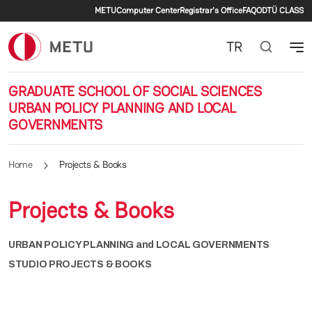
Secondary menu
Skip to main content
METU
Computer Center
Registrar's Office
FAQ
ODTÜ CLASS
TR
GRADUATE SCHOOL OF SOCIAL SCIENCES
URBAN POLICY PLANNING AND LOCAL
GOVERNMENTS
Home
Projects & Books
Projects & Books
URBAN POLICY PLANNING and LOCAL GOVERNMENTS
STUDIO PROJECTS & BOOKS