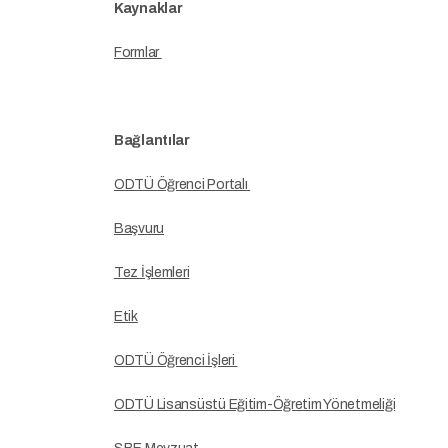
Kaynaklar
Formlar
Bağlantılar
ODTÜ Öğrenci Portalı
Başvuru
Tez İşlemleri
Etik
ODTÜ Öğrenci İşleri
ODTÜ Lisansüstü Eğitim-Öğretim Yönetmeliği