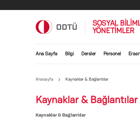
Ana içeriğe atla
SOSYAL BİLİM
YÖNETİMLER
Ana gezinti menüsü
Ana Sayfa
Bilgi
Dersler
Personel
Eras
Anasayfa
Kaynaklar & Bağlantılar
Kaynaklar & Bağlantılar
Kaynaklar & Bağlantılar